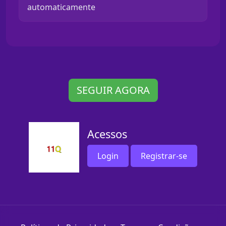
automaticamente
SEGUIR AGORA
Acessos
Login
Registrar-se