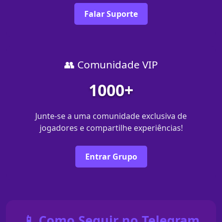
Falar Suporte
👥 Comunidade VIP
1000+
Junte-se a uma comunidade exclusiva de
jogadores e compartilhe experiências!
Entrar Grupo
📱 Como Seguir no Telegram