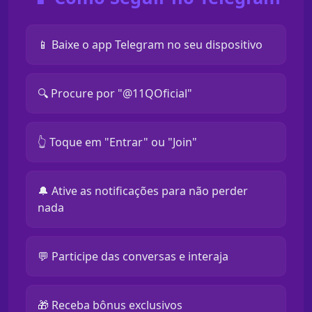
📱 Baixe o app Telegram no seu dispositivo
🔍 Procure por "@11QOficial"
👆 Toque em "Entrar" ou "Join"
🔔 Ative as notificações para não perder
nada
💬 Participe das conversas e interaja
🎁 Receba bônus exclusivos