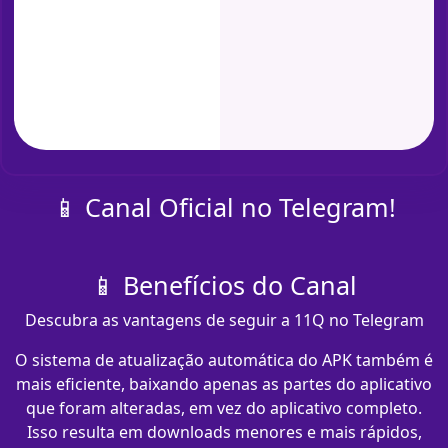
📱 Canal Oficial no Telegram!
📱 Benefícios do Canal
Descubra as vantagens de seguir a 11Q no Telegram
O sistema de atualização automática do APK também é
mais eficiente, baixando apenas as partes do aplicativo
que foram alteradas, em vez do aplicativo completo.
Isso resulta em downloads menores e mais rápidos,