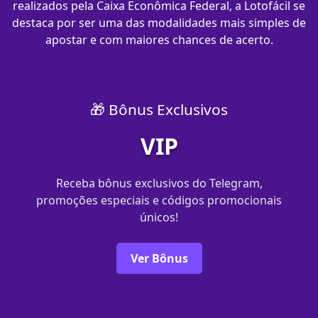
realizados pela Caixa Econômica Federal, a Lotofácil se
destaca por ser uma das modalidades mais simples de
apostar e com maiores chances de acerto.
🎁 Bônus Exclusivos
VIP
Receba bônus exclusivos do Telegram,
promoções especiais e códigos promocionais
únicos!
Ver Bônus