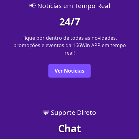
📢 Notícias em Tempo Real
24/7
Fique por dentro de todas as novidades,
promoções e eventos da 166Win APP em tempo
real!
Ver Notícias
💬 Suporte Direto
Chat