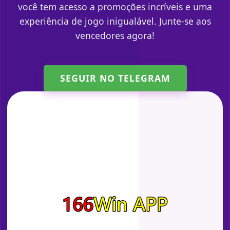
você tem acesso a promoções incríveis e uma
experiência de jogo inigualável. Junte-se aos
vencedores agora!
SEGUIR NO TELEGRAM