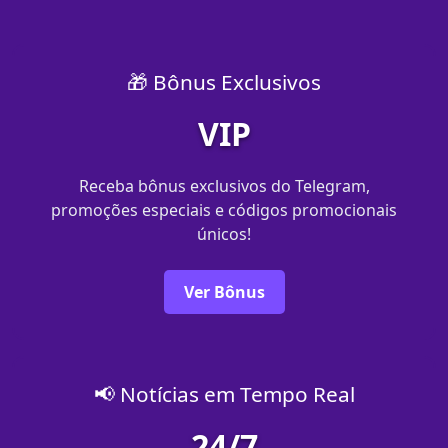
🎁 Bônus Exclusivos
VIP
Receba bônus exclusivos do Telegram,
promoções especiais e códigos promocionais
únicos!
Ver Bônus
📢 Notícias em Tempo Real
24/7