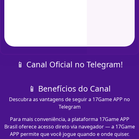
📱 Canal Oficial no Telegram!
📱 Benefícios do Canal
Descubra as vantagens de seguir a 17Game APP no
Telegram
Para mais conveniência, a plataforma 17Game APP
Brasil oferece acesso direto via navegador — a 17Game
APP permite que você jogue quando e onde quiser.