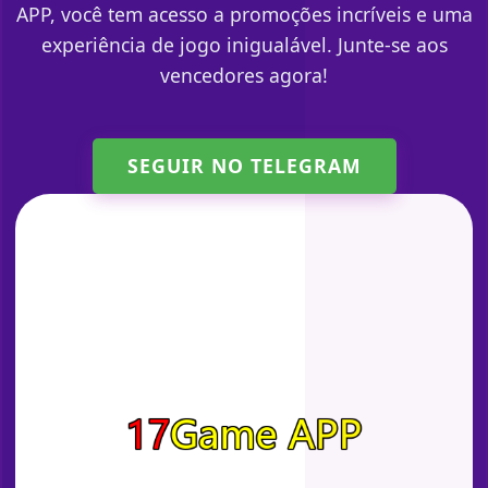
APP, você tem acesso a promoções incríveis e uma
experiência de jogo inigualável. Junte-se aos
vencedores agora!
SEGUIR NO TELEGRAM