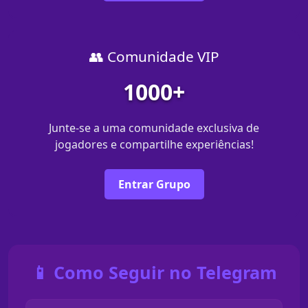
👥 Comunidade VIP
1000+
Junte-se a uma comunidade exclusiva de
jogadores e compartilhe experiências!
Entrar Grupo
📱 Como Seguir no Telegram