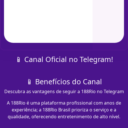
📱 Canal Oficial no Telegram!
📱 Benefícios do Canal
Descubra as vantagens de seguir a 188Rio no Telegram
A 188Rio é uma plataforma profissional com anos de
experiência; a 188Rio Brasil prioriza o serviço e a
qualidade, oferecendo entretenimento de alto nível.