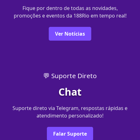
Fique por dentro de todas as novidades,
promoções e eventos da 188Rio em tempo real!
Ver Notícias
💬 Suporte Direto
Chat
Suporte direto via Telegram, respostas rápidas e
atendimento personalizado!
Falar Suporte