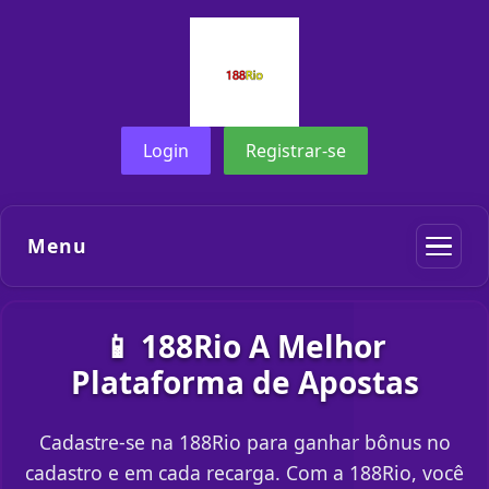
Login
Registrar-se
Menu
📱 188Rio A Melhor
Plataforma de Apostas
Cadastre-se na 188Rio para ganhar bônus no
cadastro e em cada recarga. Com a 188Rio, você