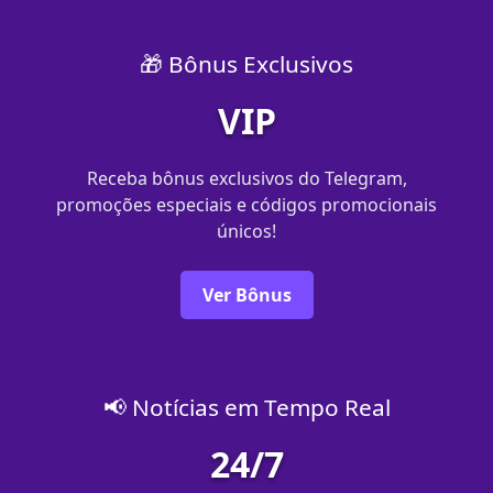
🎁 Bônus Exclusivos
VIP
Receba bônus exclusivos do Telegram,
promoções especiais e códigos promocionais
únicos!
Ver Bônus
📢 Notícias em Tempo Real
24/7