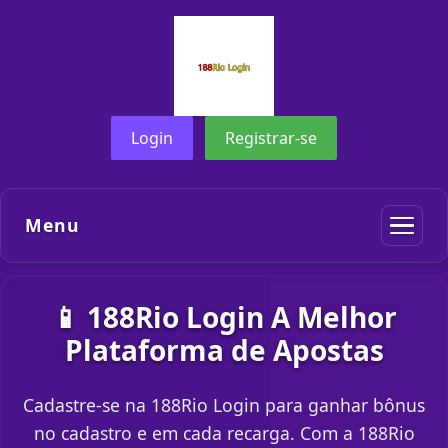
Login
Registrar-se
Menu
📱 188Rio Login A Melhor
Plataforma de Apostas
Cadastre-se na 188Rio Login para ganhar bônus
no cadastro e em cada recarga. Com a 188Rio