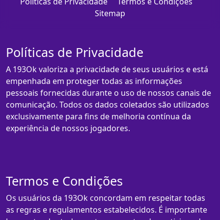
Políticas de Privacidade
Termos e Condições
Sitemap
Políticas de Privacidade
A 193Ok valoriza a privacidade de seus usuários e está
empenhada em proteger todas as informações
pessoais fornecidas durante o uso de nossos canais de
comunicação. Todos os dados coletados são utilizados
exclusivamente para fins de melhoria contínua da
experiência de nossos jogadores.
Termos e Condições
Os usuários da 193Ok concordam em respeitar todas
as regras e regulamentos estabelecidos. É importante