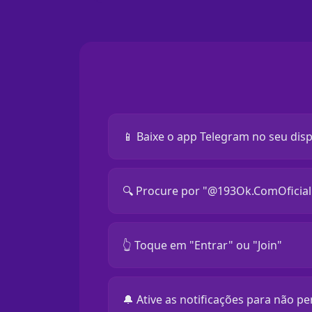
📱 Baixe o app Telegram no seu disp
🔍 Procure por "@193Ok.ComOficial
👆 Toque em "Entrar" ou "Join"
🔔 Ative as notificações para não p