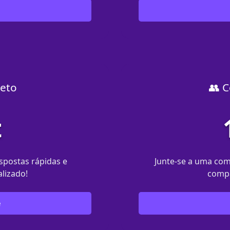
reto
👥 
t
espostas rápidas e
Junte-se a uma com
lizado!
compa
e