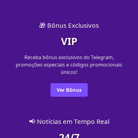
🎁 Bônus Exclusivos
VIP
Receba bônus exclusivos do Telegram,
promoções especiais e códigos promocionais
únicos!
Ver Bônus
📢 Notícias em Tempo Real
24/7