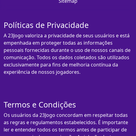
Sitemap
Políticas de Privacidade
A 23Jogo valoriza a privacidade de seus usuários e está
empenhada em proteger todas as informações
pessoais fornecidas durante o uso de nossos canais de
comunicação. Todos os dados coletados são utilizados
exclusivamente para fins de melhoria contínua da
experiência de nossos jogadores.
Termos e Condições
Os usuários da 23Jogo concordam em respeitar todas
as regras e regulamentos estabelecidos. É importante
ler e entender todos os termos antes de participar de