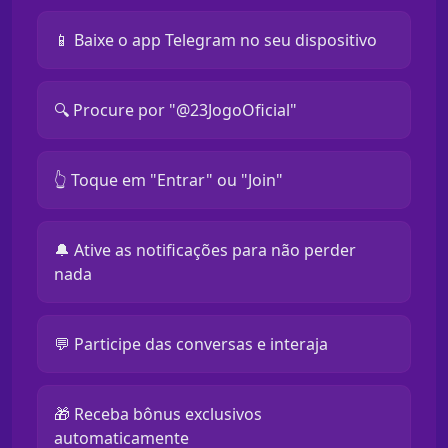
📱 Baixe o app Telegram no seu dispositivo
🔍 Procure por "@23JogoOficial"
👆 Toque em "Entrar" ou "Join"
🔔 Ative as notificações para não perder
nada
💬 Participe das conversas e interaja
🎁 Receba bônus exclusivos
automaticamente