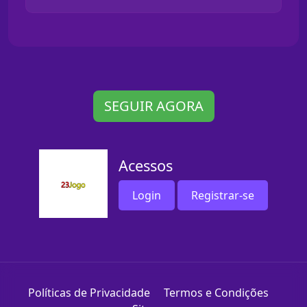
SEGUIR AGORA
Acessos
Login
Registrar-se
Políticas de Privacidade
Termos e Condições