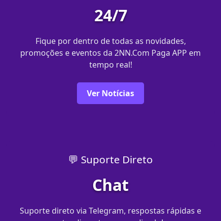
24/7
Fique por dentro de todas as novidades,
promoções e eventos da 2NN.Com Paga APP em
tempo real!
Ver Notícias
💬 Suporte Direto
Chat
Suporte direto via Telegram, respostas rápidas e