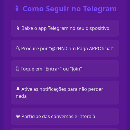
📱 Como Seguir no Telegram
📱 Baixe o app Telegram no seu dispositivo
🔍 Procure por "@2NN.Com Paga APPOficial"
👆 Toque em "Entrar" ou "Join"
🔔 Ative as notificações para não perder
nada
💬 Participe das conversas e interaja