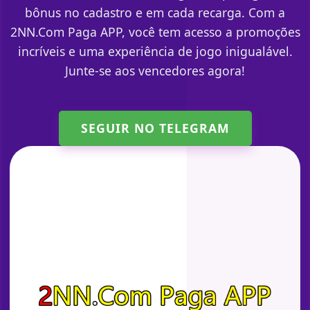
bônus no cadastro e em cada recarga. Com a
2NN.Com Paga APP, você tem acesso a promoções
incríveis e uma experiência de jogo inigualável.
Junte-se aos vencedores agora!
SEGUIR NO TELEGRAM