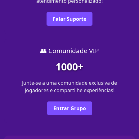
atendimento personalizado!
Falar Suporte
👥 Comunidade VIP
1000+
Junte-se a uma comunidade exclusiva de
jogadores e compartilhe experiências!
Entrar Grupo