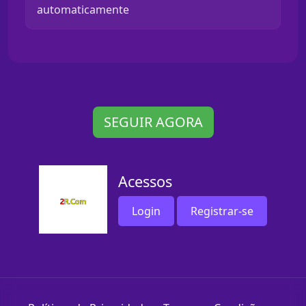
automaticamente
SEGUIR AGORA
Acessos
Login
Registrar-se