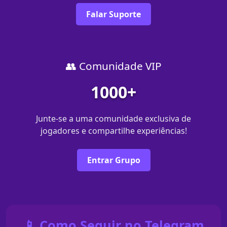
Falar Suporte
👥 Comunidade VIP
1000+
Junte-se a uma comunidade exclusiva de
jogadores e compartilhe experiências!
Entrar Grupo
📱 Como Seguir no Telegram