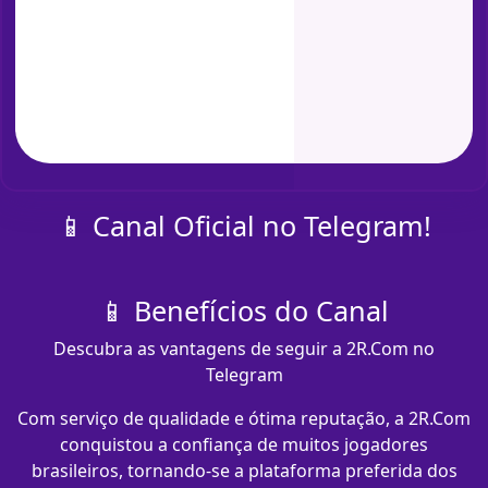
📱 Canal Oficial no Telegram!
📱 Benefícios do Canal
Descubra as vantagens de seguir a 2R.Com no
Telegram
Com serviço de qualidade e ótima reputação, a 2R.Com
conquistou a confiança de muitos jogadores
brasileiros, tornando-se a plataforma preferida dos