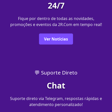
24/7
Fique por dentro de todas as novidades,
promoções e eventos da 2R.Com em tempo real!
Ver Notícias
💬 Suporte Direto
Chat
Suporte direto via Telegram, respostas rápidas e
atendimento personalizado!