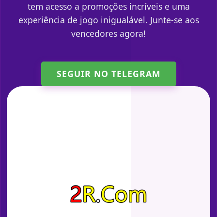
tem acesso a promoções incríveis e uma
experiência de jogo inigualável. Junte-se aos
vencedores agora!
SEGUIR NO TELEGRAM