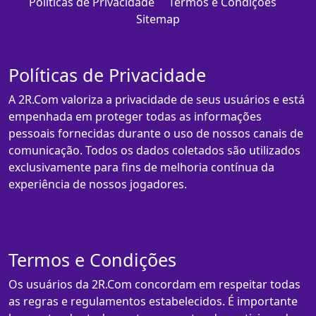
Políticas de Privacidade
Termos e Condições
Sitemap
Políticas de Privacidade
A 2R.Com valoriza a privacidade de seus usuários e está
empenhada em proteger todas as informações
pessoais fornecidas durante o uso de nossos canais de
comunicação. Todos os dados coletados são utilizados
exclusivamente para fins de melhoria contínua da
experiência de nossos jogadores.
Termos e Condições
Os usuários da 2R.Com concordam em respeitar todas
as regras e regulamentos estabelecidos. É importante