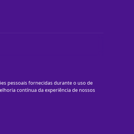
es pessoais fornecidas durante o uso de
elhoria contínua da experiência de nossos