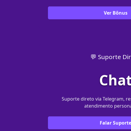
Ver Bônus
💬 Suporte Di
Cha
Suporte direto via Telegram, r
atendimento persona
Falar Suport