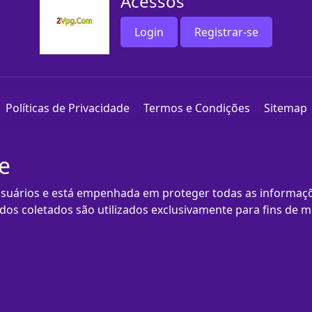
Acessos
Login
Registrar-se
Políticas de Privacidade
Termos e Condições
Sitemap
de
 usuários e está empenhada em proteger todas as informaçõ
os coletados são utilizados exclusivamente para fins de m