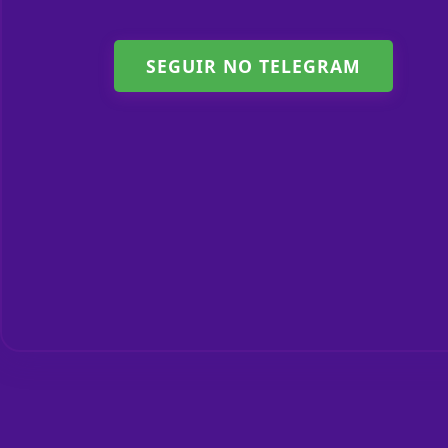
SEGUIR NO TELEGRAM