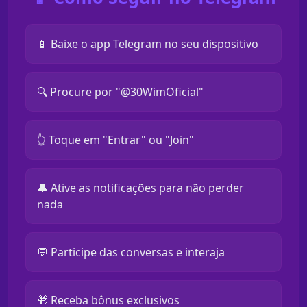
📱 Baixe o app Telegram no seu dispositivo
🔍 Procure por "@30WimOficial"
👆 Toque em "Entrar" ou "Join"
🔔 Ative as notificações para não perder
nada
💬 Participe das conversas e interaja
🎁 Receba bônus exclusivos