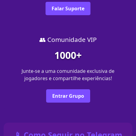
Falar Suporte
👥 Comunidade VIP
1000+
Junte-se a uma comunidade exclusiva de
jogadores e compartilhe experiências!
Entrar Grupo
📱 Como Seguir no Telegram