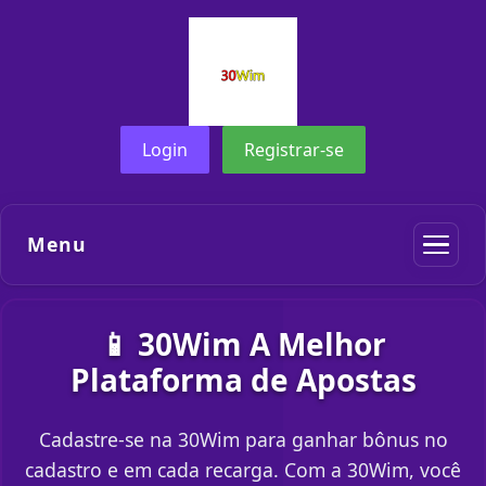
Login
Registrar-se
Menu
📱 30Wim A Melhor
Plataforma de Apostas
Cadastre-se na 30Wim para ganhar bônus no
cadastro e em cada recarga. Com a 30Wim, você