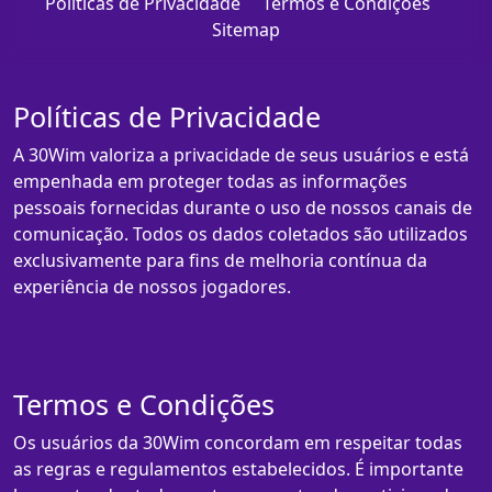
Políticas de Privacidade
Termos e Condições
Sitemap
Políticas de Privacidade
A 30Wim valoriza a privacidade de seus usuários e está
empenhada em proteger todas as informações
pessoais fornecidas durante o uso de nossos canais de
comunicação. Todos os dados coletados são utilizados
exclusivamente para fins de melhoria contínua da
experiência de nossos jogadores.
Termos e Condições
Os usuários da 30Wim concordam em respeitar todas
as regras e regulamentos estabelecidos. É importante