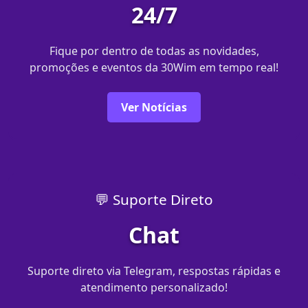
24/7
Fique por dentro de todas as novidades,
promoções e eventos da 30Wim em tempo real!
Ver Notícias
💬 Suporte Direto
Chat
Suporte direto via Telegram, respostas rápidas e
atendimento personalizado!