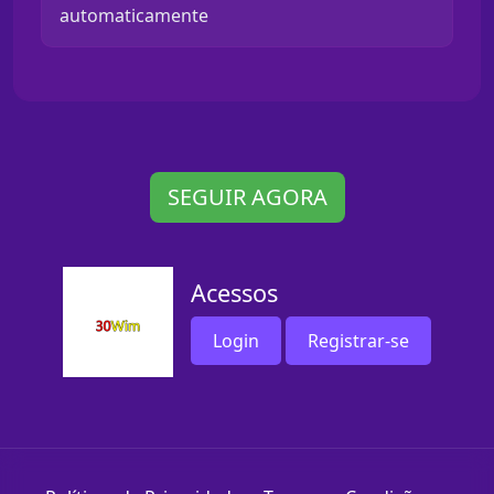
automaticamente
SEGUIR AGORA
Acessos
Login
Registrar-se