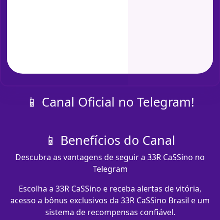
📱 Canal Oficial no Telegram!
📱 Benefícios do Canal
Descubra as vantagens de seguir a 33R CaSSino no
Telegram
Escolha a 33R CaSSino e receba alertas de vitória,
acesso a bônus exclusivos da 33R CaSSino Brasil e um
sistema de recompensas confiável.