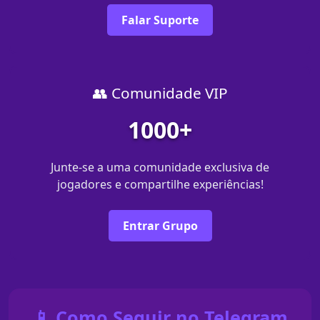
Falar Suporte
👥 Comunidade VIP
1000+
Junte-se a uma comunidade exclusiva de
jogadores e compartilhe experiências!
Entrar Grupo
📱 Como Seguir no Telegram