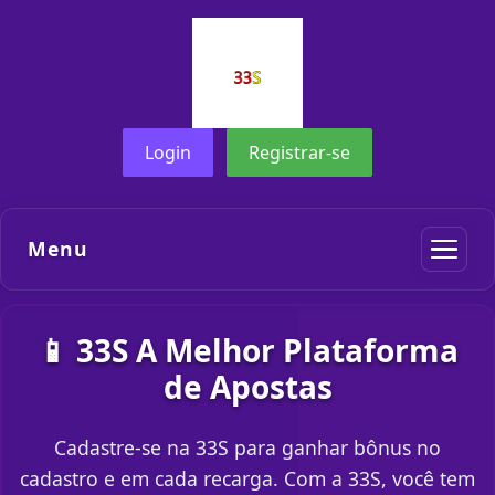
Login
Registrar-se
Menu
📱 33S A Melhor Plataforma
de Apostas
Cadastre-se na 33S para ganhar bônus no
cadastro e em cada recarga. Com a 33S, você tem