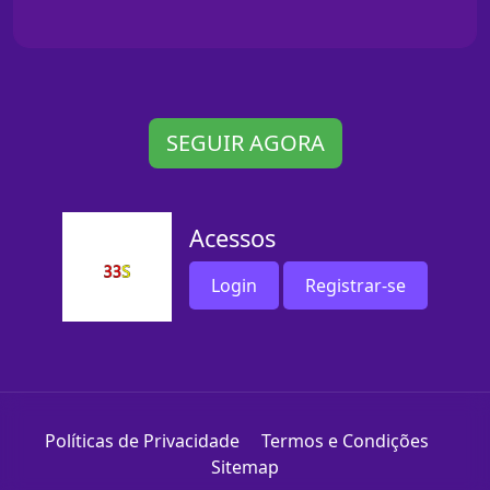
SEGUIR AGORA
Acessos
Login
Registrar-se
Políticas de Privacidade
Termos e Condições
Sitemap