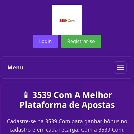
Login
Registrar-se
Menu
📱 3539 Com A Melhor
Plataforma de Apostas
Cadastre-se na 3539 Com para ganhar bônus no
cadastro e em cada recarga. Com a 3539 Com,