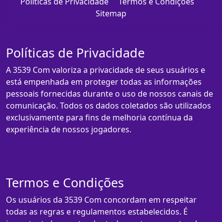
Políticas de Privacidade
Termos e Condições
Sitemap
Políticas de Privacidade
A 3539 Com valoriza a privacidade de seus usuários e
está empenhada em proteger todas as informações
pessoais fornecidas durante o uso de nossos canais de
comunicação. Todos os dados coletados são utilizados
exclusivamente para fins de melhoria contínua da
experiência de nossos jogadores.
Termos e Condições
Os usuários da 3539 Com concordam em respeitar
todas as regras e regulamentos estabelecidos. É