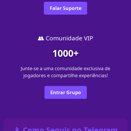
Falar Suporte
👥 Comunidade VIP
1000+
Junte-se a uma comunidade exclusiva de
jogadores e compartilhe experiências!
Entrar Grupo
📱 Como Seguir no Telegram