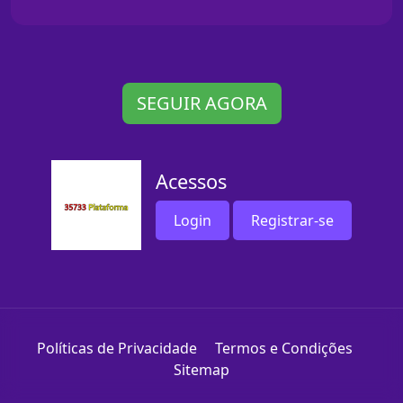
SEGUIR AGORA
Acessos
Login
Registrar-se
Políticas de Privacidade
Termos e Condições
Sitemap