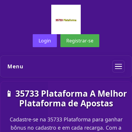
Login
Registrar-se
Menu
📱 35733 Plataforma A Melhor
Plataforma de Apostas
Cadastre-se na 35733 Plataforma para ganhar
bônus no cadastro e em cada recarga. Com a