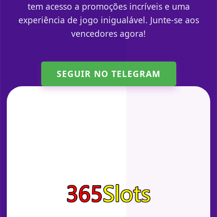
tem acesso a promoções incríveis e uma
experiência de jogo inigualável. Junte-se aos
vencedores agora!
SEGUIR NO TELEGRAM