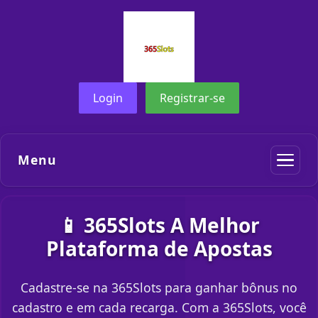
Login
Registrar-se
Menu
📱 365Slots A Melhor
Plataforma de Apostas
Cadastre-se na 365Slots para ganhar bônus no
cadastro e em cada recarga. Com a 365Slots, você