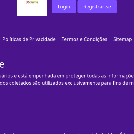
Login
Registrar-se
Políticas de Privacidade
Termos e Condições
Sitemap
de
suários e está empenhada em proteger todas as informaçõe
os coletados são utilizados exclusivamente para fins de m