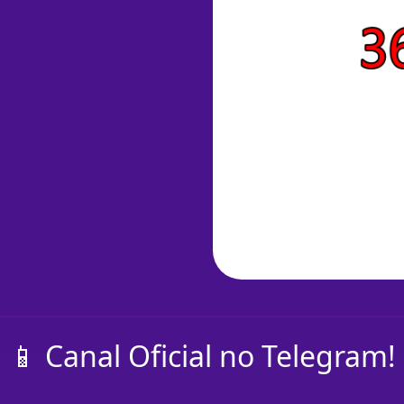
📱 Canal Oficial no Telegram!