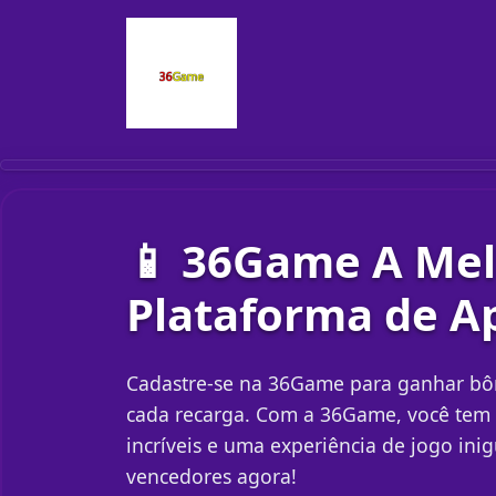
📱 36Game A Me
Plataforma de A
Cadastre-se na 36Game para ganhar bô
cada recarga. Com a 36Game, você tem
incríveis e uma experiência de jogo inig
vencedores agora!