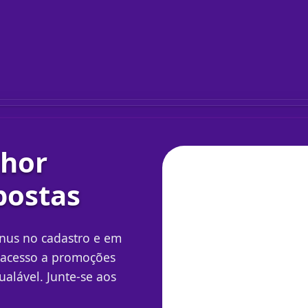
lhor
postas
nus no cadastro e em
 acesso a promoções
ualável. Junte-se aos