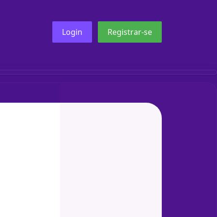
Login
Registrar-se