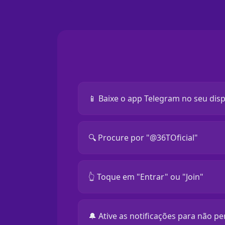
📱 Baixe o app Telegram no seu disp
🔍 Procure por "@36TOficial"
👆 Toque em "Entrar" ou "Join"
🔔 Ative as notificações para não p