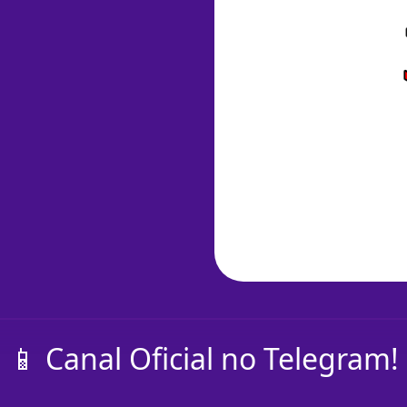
📱 Canal Oficial no Telegram!