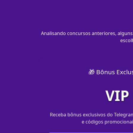
Analisando concursos anteriores, algun
escol
🎁 Bônus Exclu
VIP
Receba bônus exclusivos do Telegra
e códigos promocionai