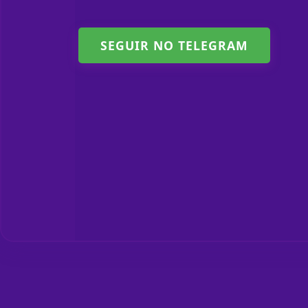
SEGUIR NO TELEGRAM