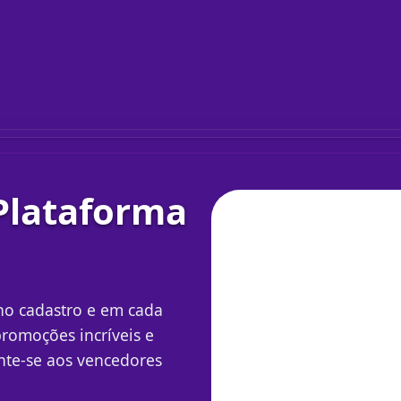
 Plataforma
no cadastro e em cada
promoções incríveis e
unte-se aos vencedores