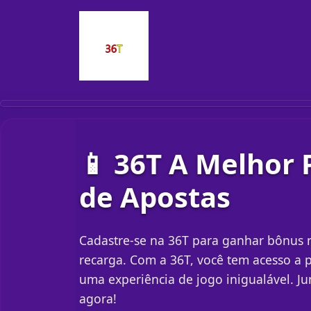
📱 36T A Melhor
de Apostas
Cadastre-se na 36T para ganhar bônus 
recarga. Com a 36T, você tem acesso a 
uma experiência de jogo inigualável. J
agora!