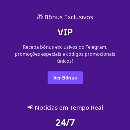
🎁 Bônus Exclusivos
VIP
Receba bônus exclusivos do Telegram,
promoções especiais e códigos promocionais
únicos!
Ver Bônus
📢 Notícias em Tempo Real
24/7