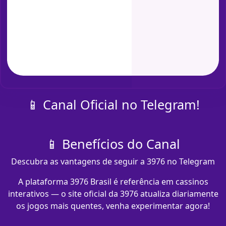
📱 Canal Oficial no Telegram!
📱 Benefícios do Canal
Descubra as vantagens de seguir a 3976 no Telegram
A plataforma 3976 Brasil é referência em cassinos
interativos — o site oficial da 3976 atualiza diariamente
os jogos mais quentes, venha experimentar agora!