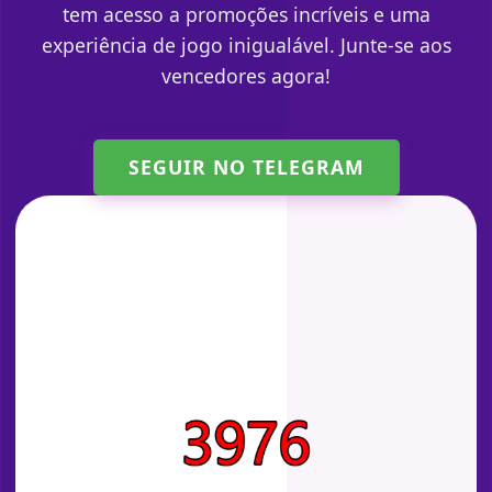
tem acesso a promoções incríveis e uma
experiência de jogo inigualável. Junte-se aos
vencedores agora!
SEGUIR NO TELEGRAM