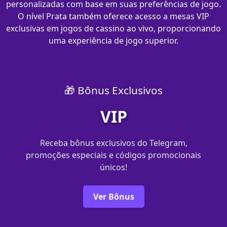
personalizadas com base em suas preferências de jogo.
O nível Prata também oferece acesso a mesas VIP
exclusivas em jogos de cassino ao vivo, proporcionando
uma experiência de jogo superior.
🎁 Bônus Exclusivos
VIP
Receba bônus exclusivos do Telegram,
promoções especiais e códigos promocionais
únicos!
Ver Bônus