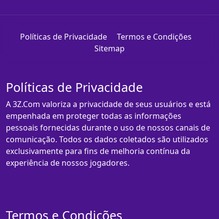
Políticas de Privacidade
Termos e Condições
Sitemap
Políticas de Privacidade
A 3Z.Com valoriza a privacidade de seus usuários e está
empenhada em proteger todas as informações
pessoais fornecidas durante o uso de nossos canais de
comunicação. Todos os dados coletados são utilizados
exclusivamente para fins de melhoria contínua da
experiência de nossos jogadores.
Termos e Condições