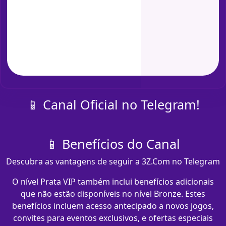
📱 Canal Oficial no Telegram!
📱 Benefícios do Canal
Descubra as vantagens de seguir a 3Z.Com no Telegram
O nível Prata VIP também inclui benefícios adicionais
que não estão disponíveis no nível Bronze. Estes
benefícios incluem acesso antecipado a novos jogos,
convites para eventos exclusivos, e ofertas especiais