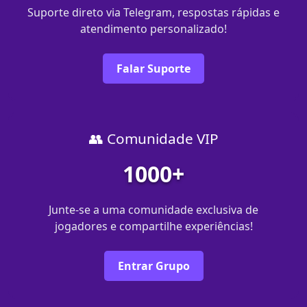
Suporte direto via Telegram, respostas rápidas e
atendimento personalizado!
Falar Suporte
👥 Comunidade VIP
1000+
Junte-se a uma comunidade exclusiva de
jogadores e compartilhe experiências!
Entrar Grupo