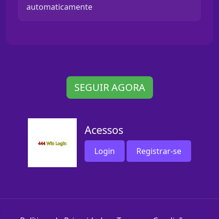
automaticamente
SEGUIR AGORA
Acessos
Login
Registrar-se