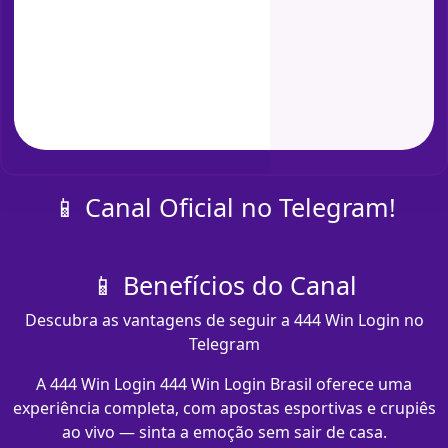
📱 Canal Oficial no Telegram!
📱 Benefícios do Canal
Descubra as vantagens de seguir a 444 Win Login no
Telegram
A 444 Win Login 444 Win Login Brasil oferece uma
experiência completa, com apostas esportivas e crupiês
ao vivo — sinta a emoção sem sair de casa.