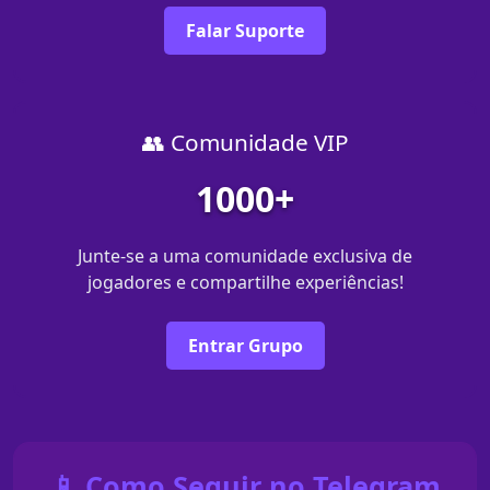
Falar Suporte
👥 Comunidade VIP
1000+
Junte-se a uma comunidade exclusiva de
jogadores e compartilhe experiências!
Entrar Grupo
📱 Como Seguir no Telegram