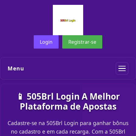
Login
Registrar-se
Menu
📱 505Brl Login A Melhor
Plataforma de Apostas
Cadastre-se na 505Brl Login para ganhar bônus
no cadastro e em cada recarga. Com a 505Brl