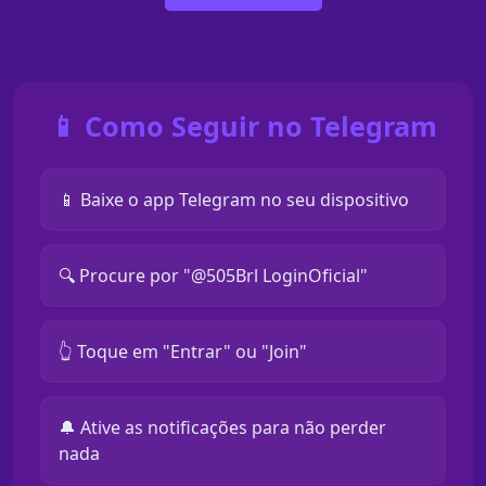
📱 Como Seguir no Telegram
📱 Baixe o app Telegram no seu dispositivo
🔍 Procure por "@505Brl LoginOficial"
👆 Toque em "Entrar" ou "Join"
🔔 Ative as notificações para não perder
nada