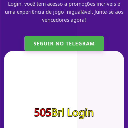
Login, você tem acesso a promoções incríveis e
uma experiência de jogo inigualável. Junte-se aos
vencedores agora!
SEGUIR NO TELEGRAM