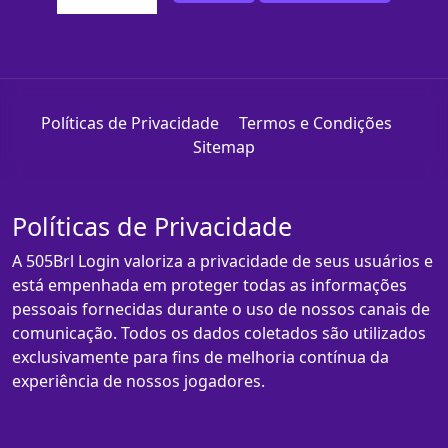
Políticas de Privacidade
Termos e Condições
Sitemap
Políticas de Privacidade
A 505Brl Login valoriza a privacidade de seus usuários e
está empenhada em proteger todas as informações
pessoais fornecidas durante o uso de nossos canais de
comunicação. Todos os dados coletados são utilizados
exclusivamente para fins de melhoria contínua da
experiência de nossos jogadores.