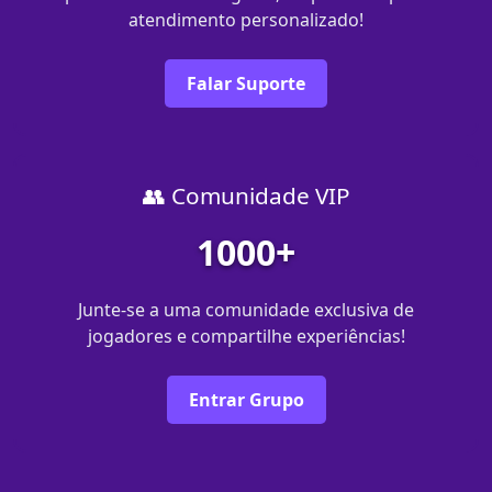
atendimento personalizado!
Falar Suporte
👥 Comunidade VIP
1000+
Junte-se a uma comunidade exclusiva de
jogadores e compartilhe experiências!
Entrar Grupo