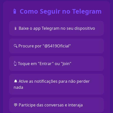
📱 Como Seguir no Telegram
📱 Baixe o app Telegram no seu dispositivo
🔍 Procure por "@5419Oficial"
👆 Toque em "Entrar" ou "Join"
🔔 Ative as notificações para não perder
nada
💬 Participe das conversas e interaja