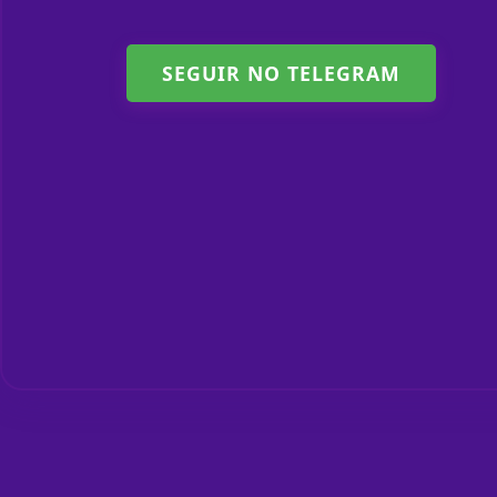
SEGUIR NO TELEGRAM