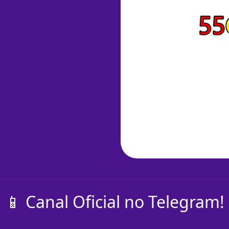
📱 Canal Oficial no Telegram!