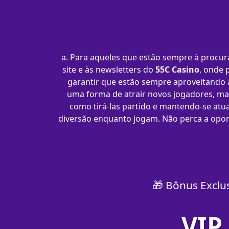
a. Para aqueles que estão sempre à procur
site e às newsletters do
55C Casino
, onde
garantir que estão sempre aproveitando
uma forma de atrair novos jogadores, m
como tirá-las partido e mantendo-se atu
diversão enquanto jogam. Não perca a opor
🎁 Bônus Exclu
VIP