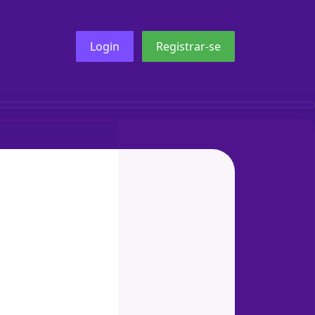
Login
Registrar-se