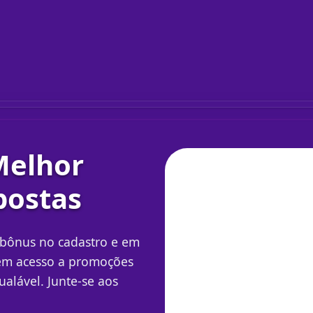
Melhor
postas
 bônus no cadastro e em
tem acesso a promoções
ualável. Junte-se aos