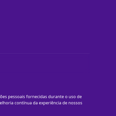
ções pessoais fornecidas durante o uso de
elhoria contínua da experiência de nossos