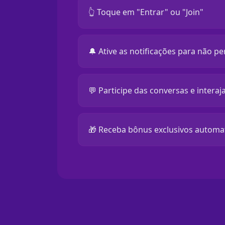
👆 Toque em "Entrar" ou "Join"
🔔 Ative as notificações para não p
💬 Participe das conversas e interaj
🎁 Receba bônus exclusivos autom