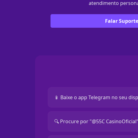
atendimento persona
Falar Suport
📱 Baixe o app Telegram no seu disp
🔍 Procure por "@55C CasinoOficial