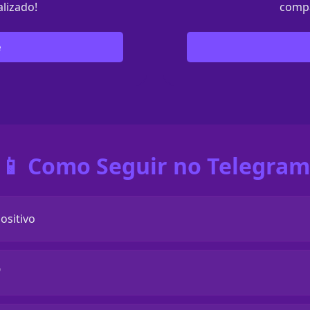
lizado!
compa
e
📱 Como Seguir no Telegram
ositivo
"