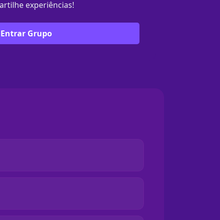
rtilhe experiências!
Entrar Grupo