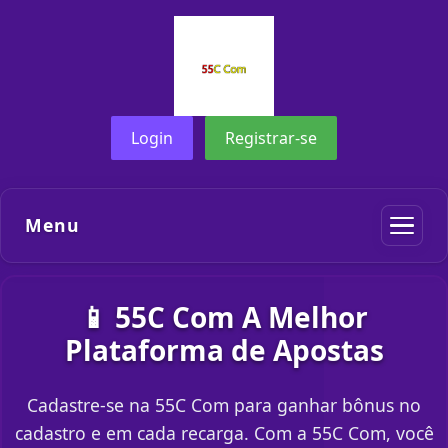
Login
Registrar-se
Menu
📱 55C Com A Melhor
Plataforma de Apostas
Cadastre-se na 55C Com para ganhar bônus no
cadastro e em cada recarga. Com a 55C Com, você