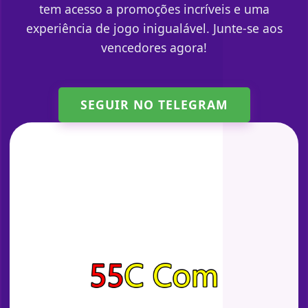
tem acesso a promoções incríveis e uma
experiência de jogo inigualável. Junte-se aos
vencedores agora!
SEGUIR NO TELEGRAM