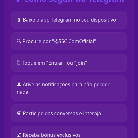
📱 Baixe o app Telegram no seu dispositivo
🔍 Procure por "@55C ComOficial"
👆 Toque em "Entrar" ou "Join"
🔔 Ative as notificações para não perder
nada
💬 Participe das conversas e interaja
🎁 Receba bônus exclusivos