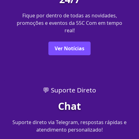
Fique por dentro de todas as novidades,
promoções e eventos da 55C Com em tempo
real!
Ver Notícias
💬 Suporte Direto
Chat
Suporte direto via Telegram, respostas rápidas e
atendimento personalizado!