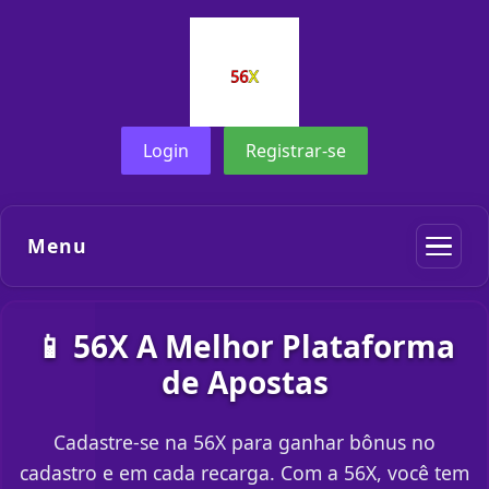
Login
Registrar-se
Menu
📱 56X A Melhor Plataforma
de Apostas
Cadastre-se na 56X para ganhar bônus no
cadastro e em cada recarga. Com a 56X, você tem