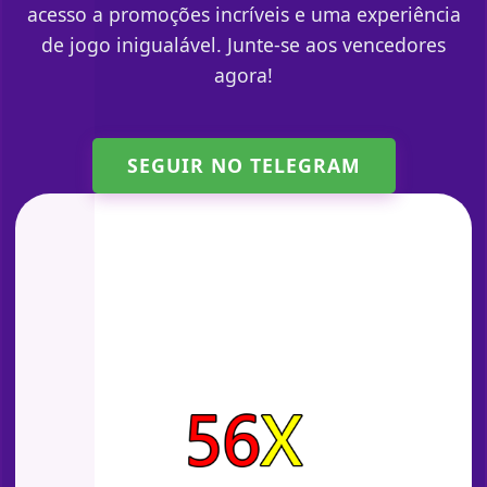
acesso a promoções incríveis e uma experiência
de jogo inigualável. Junte-se aos vencedores
agora!
SEGUIR NO TELEGRAM