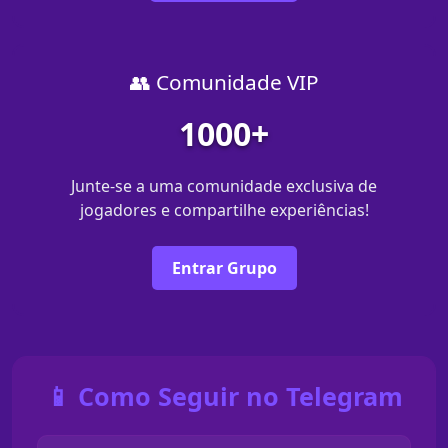
👥 Comunidade VIP
1000+
Junte-se a uma comunidade exclusiva de
jogadores e compartilhe experiências!
Entrar Grupo
📱 Como Seguir no Telegram