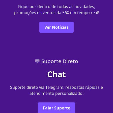
Fique por dentro de todas as novidades,
promoções e eventos da 56X em tempo real!
Ver Notícias
💬 Suporte Direto
Chat
Suporte direto via Telegram, respostas rápidas e
atendimento personalizado!
Falar Suporte