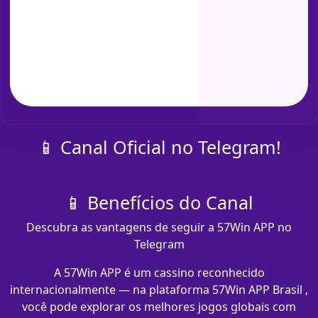
📱 Canal Oficial no Telegram!
📱 Benefícios do Canal
Descubra as vantagens de seguir a 57Win APP no
Telegram
A 57Win APP é um cassino reconhecido
internacionalmente — na plataforma 57Win APP Brasil ,
você pode explorar os melhores jogos globais com