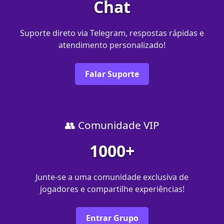
Chat
Suporte direto via Telegram, respostas rápidas e
atendimento personalizado!
Falar Suporte
👥 Comunidade VIP
1000+
Junte-se a uma comunidade exclusiva de
jogadores e compartilhe experiências!
Entrar Grupo