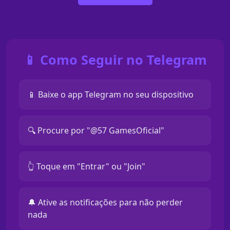
📱 Como Seguir no Telegram
📱 Baixe o app Telegram no seu dispositivo
🔍 Procure por "@57 GamesOficial"
👆 Toque em "Entrar" ou "Join"
🔔 Ative as notificações para não perder
nada