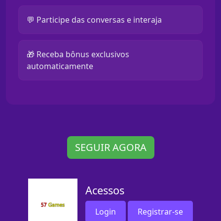
💬 Participe das conversas e interaja
🎁 Receba bônus exclusivos
automaticamente
SEGUIR AGORA
Acessos
Login
Registrar-se