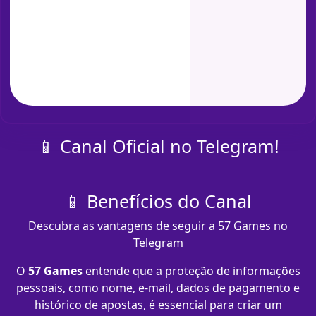
📱 Canal Oficial no Telegram!
📱 Benefícios do Canal
Descubra as vantagens de seguir a 57 Games no
Telegram
O
57 Games
entende que a proteção de informações
pessoais, como nome, e-mail, dados de pagamento e
histórico de apostas, é essencial para criar um