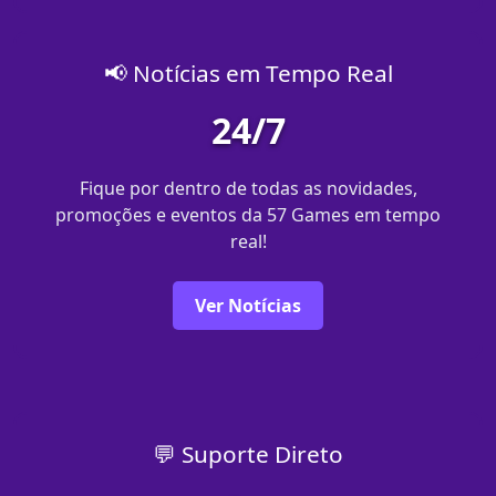
📢 Notícias em Tempo Real
24/7
Fique por dentro de todas as novidades,
promoções e eventos da 57 Games em tempo
real!
Ver Notícias
💬 Suporte Direto