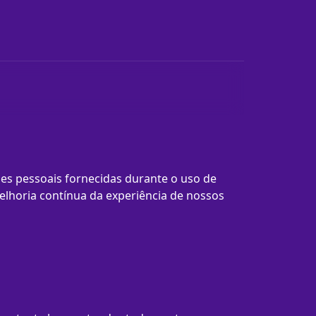
es pessoais fornecidas durante o uso de
elhoria contínua da experiência de nossos