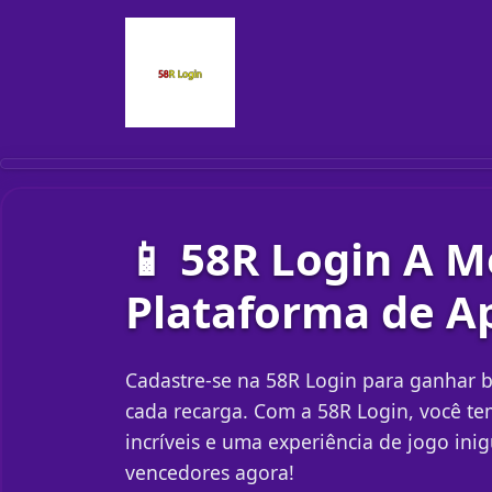
📱 58R Login A M
Plataforma de A
Cadastre-se na 58R Login para ganhar 
cada recarga. Com a 58R Login, você t
incríveis e uma experiência de jogo inig
vencedores agora!