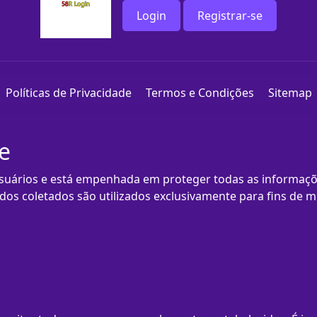
Login
Registrar-se
Políticas de Privacidade
Termos e Condições
Sitemap
de
 usuários e está empenhada em proteger todas as informaçõ
os coletados são utilizados exclusivamente para fins de m