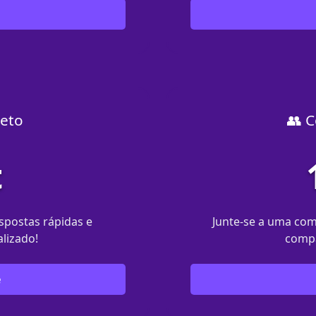
reto
👥 
t
espostas rápidas e
Junte-se a uma com
lizado!
compa
e