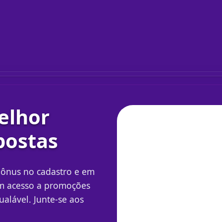
elhor
postas
bônus no cadastro e em
em acesso a promoções
ualável. Junte-se aos