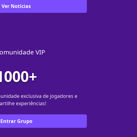
Ver Notícias
Comunidade VIP
1000+
unidade exclusiva de jogadores e
rtilhe experiências!
Entrar Grupo