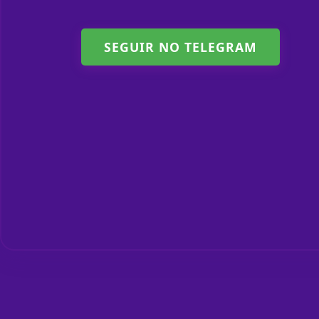
SEGUIR NO TELEGRAM