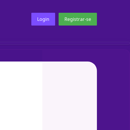
Login
Registrar-se