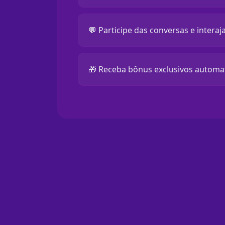
💬 Participe das conversas e interaj
🎁 Receba bônus exclusivos autom