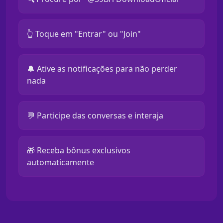
👆 Toque em "Entrar" ou "Join"
🔔 Ative as notificações para não perder
nada
💬 Participe das conversas e interaja
🎁 Receba bônus exclusivos
automaticamente