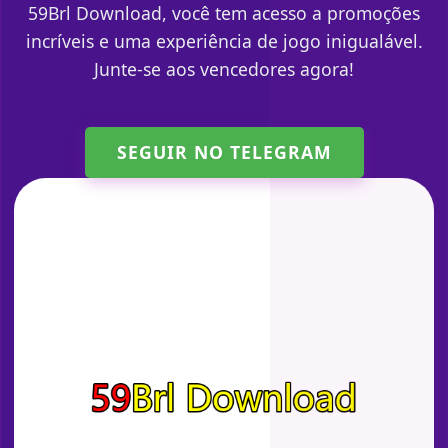
59Brl Download, você tem acesso a promoções
incríveis e uma experiência de jogo inigualável.
Junte-se aos vencedores agora!
SEGUIR NO TELEGRAM