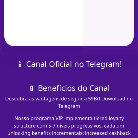
📱 Canal Oficial no Telegram!
📱 Benefícios do Canal
Descubra as vantagens de seguir a 59Brl Download no
Telegram
Nosso programa VIP implementa tiered loyalty
structure com 5-7 níveis progressivos, cada um
unlocking benefits incrementais: increased cashback