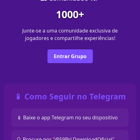
1000+
Junte-se a uma comunidade exclusiva de
jogadores e compartilhe experiências!
Entrar Grupo
📱 Como Seguir no Telegram
📱 Baixe o app Telegram no seu dispositivo
🔍 Procure por "@59Brl DownloadOficial"