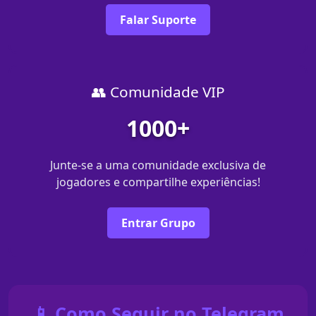
Falar Suporte
👥 Comunidade VIP
1000+
Junte-se a uma comunidade exclusiva de
jogadores e compartilhe experiências!
Entrar Grupo
📱 Como Seguir no Telegram