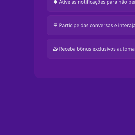
🔔 Ative as notificações para não p
💬 Participe das conversas e interaj
🎁 Receba bônus exclusivos autom