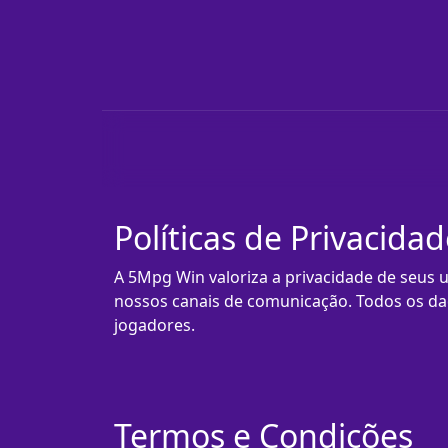
Políticas de Privacida
A 5Mpg Win valoriza a privacidade de seus
nossos canais de comunicação. Todos os dad
jogadores.
Termos e Condições