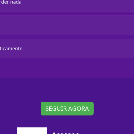
erder nada
a
aticamente
SEGUIR AGORA