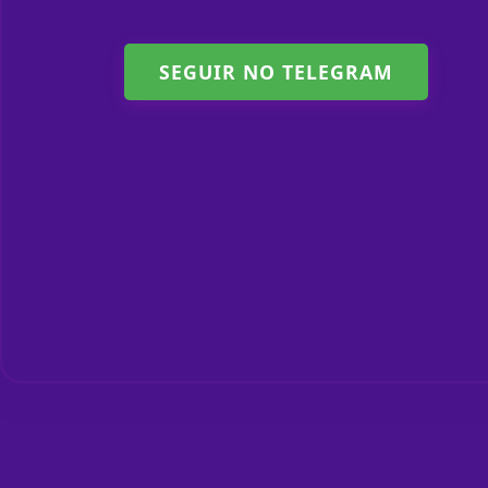
SEGUIR NO TELEGRAM