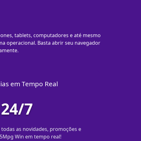
hones, tablets, computadores e até mesmo
ma operacional. Basta abrir seu navegador
tamente.
cias em Tempo Real
24/7
e todas as novidades, promoções e
 5Mpg Win em tempo real!