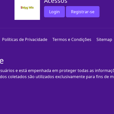
Acessos
Login
Registrar-se
Políticas de Privacidade
Termos e Condições
Sitemap
de
 usuários e está empenhada em proteger todas as informaçõ
os coletados são utilizados exclusivamente para fins de m