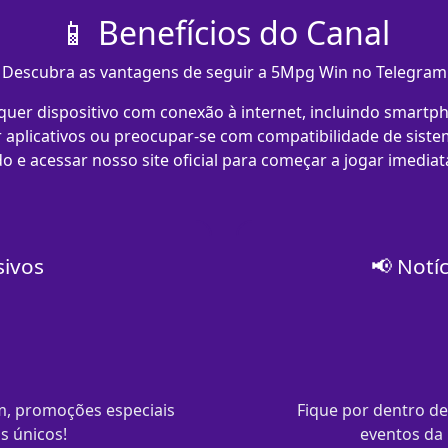
📱 Benefícios do Canal
Descubra as vantagens de seguir a 5Mpg Win no Telegram
quer dispositivo com conexão à internet, incluindo smartp
r aplicativos ou preocupar-se com compatibilidade de siste
do e acessar nosso site oficial para começar a jogar imedia
sivos
📢 Notí
m, promoções especiais
Fique por dentro d
s únicos!
eventos da