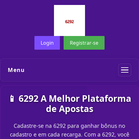
Login
Registrar-se
Menu
📱 6292 A Melhor Plataforma
de Apostas
Cadastre-se na 6292 para ganhar bônus no
cadastro e em cada recarga. Com a 6292, você