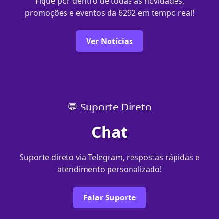
Fique por dentro de todas as novidades,
promoções e eventos da 6292 em tempo real!
Ver Notícias
💬 Suporte Direto
Chat
Suporte direto via Telegram, respostas rápidas e
atendimento personalizado!
Falar Suporte