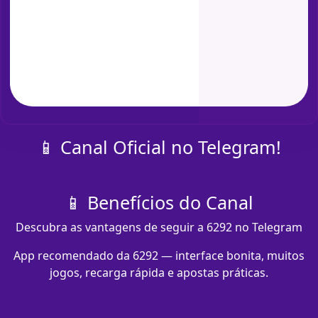
📱 Canal Oficial no Telegram!
📱 Benefícios do Canal
Descubra as vantagens de seguir a 6292 no Telegram
App recomendado da 6292 — interface bonita, muitos
jogos, recarga rápida e apostas práticas.