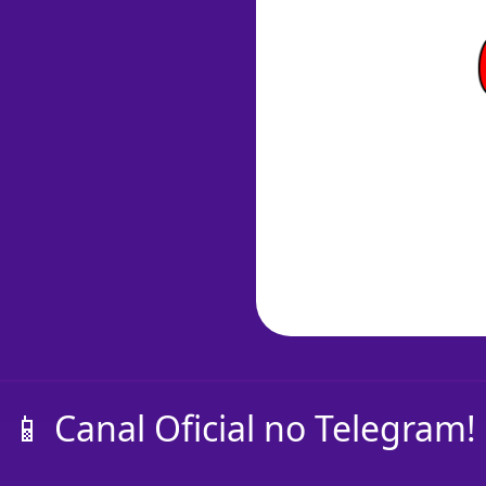
📱 Canal Oficial no Telegram!