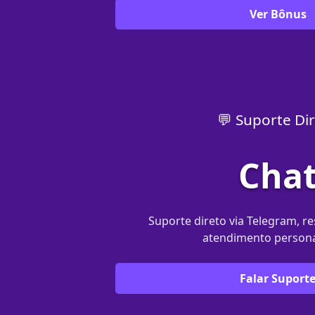
Ver Bônus
💬 Suporte Di
Cha
Suporte direto via Telegram, r
atendimento persona
Falar Suport