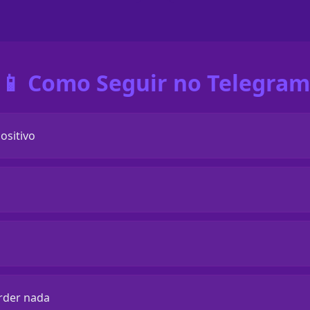
📱 Como Seguir no Telegram
ositivo
erder nada