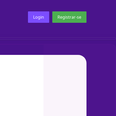
Login
Registrar-se