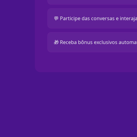
💬 Participe das conversas e interaj
🎁 Receba bônus exclusivos autom