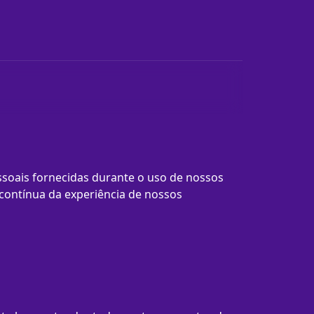
ssoais fornecidas durante o uso de nossos
 contínua da experiência de nossos