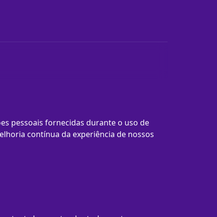
es pessoais fornecidas durante o uso de
elhoria contínua da experiência de nossos