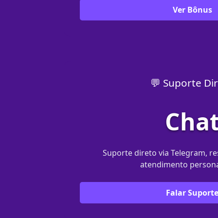
Ver Bônus
💬 Suporte Di
Cha
Suporte direto via Telegram, r
atendimento persona
Falar Suport