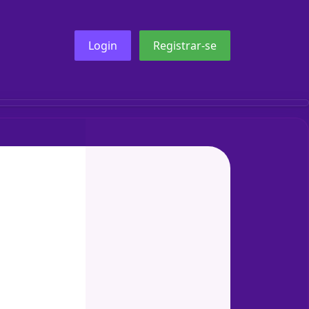
Login
Registrar-se