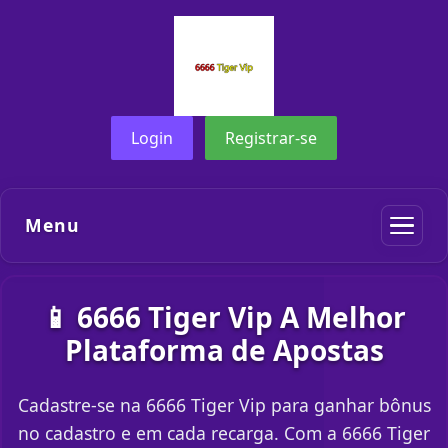
Login
Registrar-se
Menu
📱 6666 Tiger Vip A Melhor
Plataforma de Apostas
Cadastre-se na 6666 Tiger Vip para ganhar bônus
no cadastro e em cada recarga. Com a 6666 Tiger