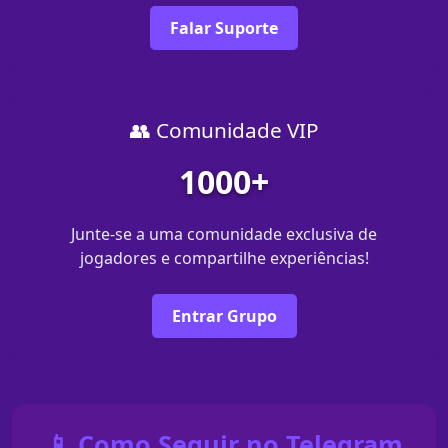
Falar Suporte
👥 Comunidade VIP
1000+
Junte-se a uma comunidade exclusiva de
jogadores e compartilhe experiências!
Entrar Grupo
📱 Como Seguir no Telegram