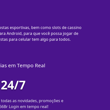
m
ostas esportivas, bem como slots de cassino
para Android, para que você possa jogar de
tas para celular tem algo para todos.
cias em Tempo Real
24/7
e todas as novidades, promoções e
66Br Login em tempo real!