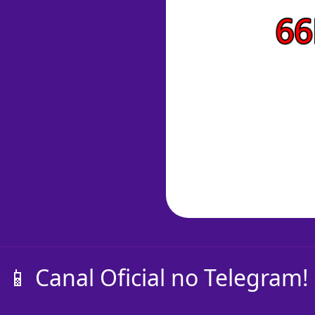
📱 Canal Oficial no Telegram!