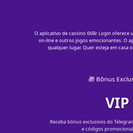
O aplicativo de cassino 66Br Login oferece
on-line e outros jogos emocionantes. O ap
qualquer lugar. Quer esteja em casa 
🎁 Bônus Exclu
VIP
Receba bônus exclusivos do Telegra
e códigos promocionai