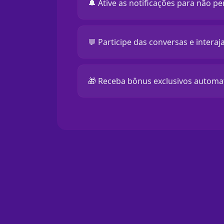
🔔 Ative as notificações para não p
💬 Participe das conversas e interaj
🎁 Receba bônus exclusivos autom