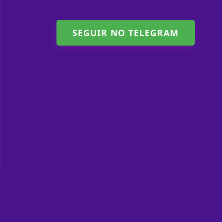
SEGUIR NO TELEGRAM