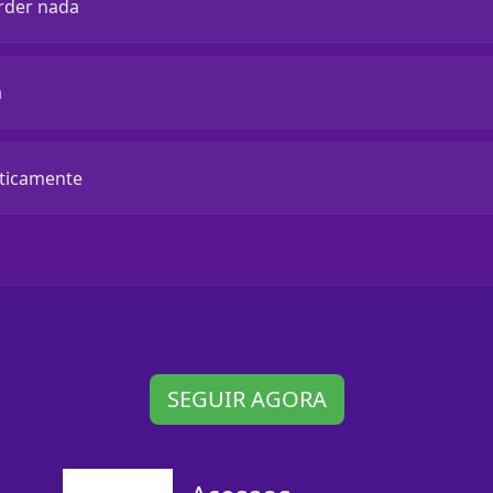
erder nada
a
aticamente
SEGUIR AGORA