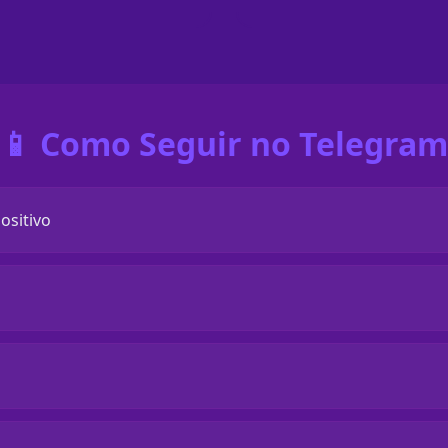
📱 Como Seguir no Telegram
ositivo