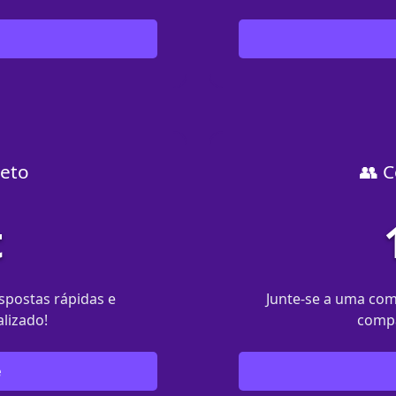
reto
👥 
t
espostas rápidas e
Junte-se a uma com
lizado!
compa
e