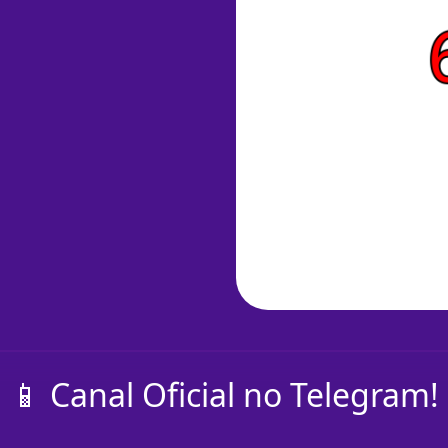
📱 Canal Oficial no Telegram!