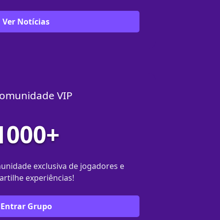
Ver Notícias
Comunidade VIP
1000+
unidade exclusiva de jogadores e
rtilhe experiências!
Entrar Grupo