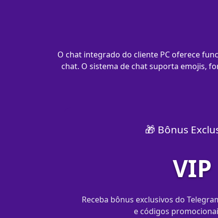
O chat integrado do cliente PC oferece fun
chat. O sistema de chat suporta emojis, f
🎁 Bônus Exclu
VIP
Receba bônus exclusivos do Telegra
e códigos promocionai