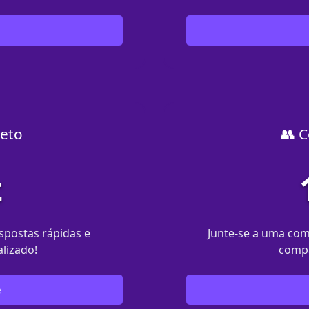
reto
👥 
t
espostas rápidas e
Junte-se a uma com
lizado!
compa
e