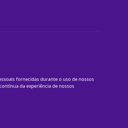
essoais fornecidas durante o uso de nossos
 contínua da experiência de nossos