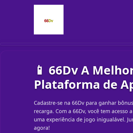
📱 66Dv A Melho
Plataforma de A
Cadastre-se na 66Dv para ganhar bônus
recarga. Com a 66Dv, você tem acesso a
uma experiência de jogo inigualável. J
agora!