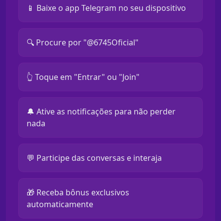
📱 Baixe o app Telegram no seu dispositivo
🔍 Procure por "@6745Oficial"
👆 Toque em "Entrar" ou "Join"
🔔 Ative as notificações para não perder
nada
💬 Participe das conversas e interaja
🎁 Receba bônus exclusivos
automaticamente