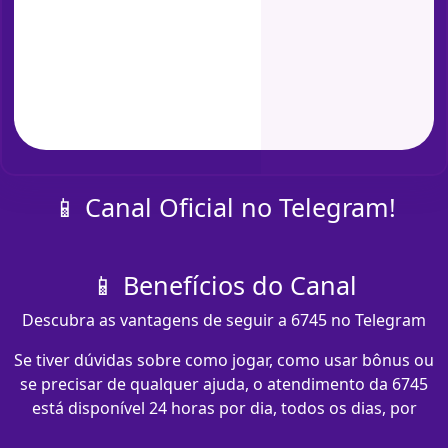
📱 Canal Oficial no Telegram!
📱 Benefícios do Canal
Descubra as vantagens de seguir a 6745 no Telegram
Se tiver dúvidas sobre como jogar, como usar bônus ou
se precisar de qualquer ajuda, o atendimento da 6745
está disponível 24 horas por dia, todos os dias, por