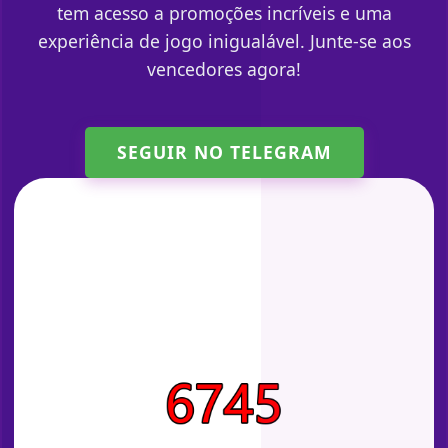
tem acesso a promoções incríveis e uma
experiência de jogo inigualável. Junte-se aos
vencedores agora!
SEGUIR NO TELEGRAM