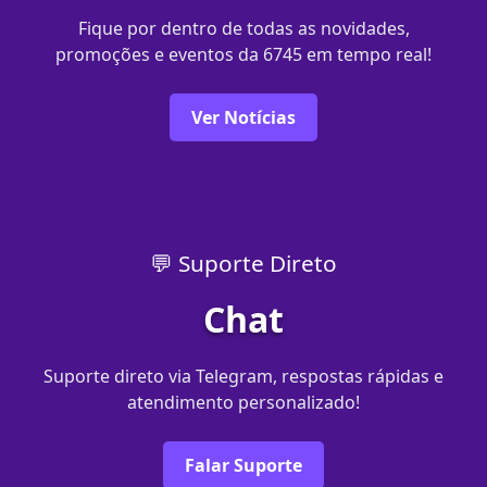
Fique por dentro de todas as novidades,
promoções e eventos da 6745 em tempo real!
Ver Notícias
💬 Suporte Direto
Chat
Suporte direto via Telegram, respostas rápidas e
atendimento personalizado!
Falar Suporte