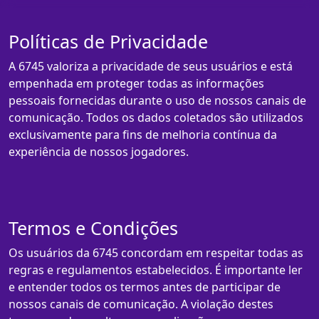
Políticas de Privacidade
A 6745 valoriza a privacidade de seus usuários e está
empenhada em proteger todas as informações
pessoais fornecidas durante o uso de nossos canais de
comunicação. Todos os dados coletados são utilizados
exclusivamente para fins de melhoria contínua da
experiência de nossos jogadores.
Termos e Condições
Os usuários da 6745 concordam em respeitar todas as
regras e regulamentos estabelecidos. É importante ler
e entender todos os termos antes de participar de
nossos canais de comunicação. A violação destes