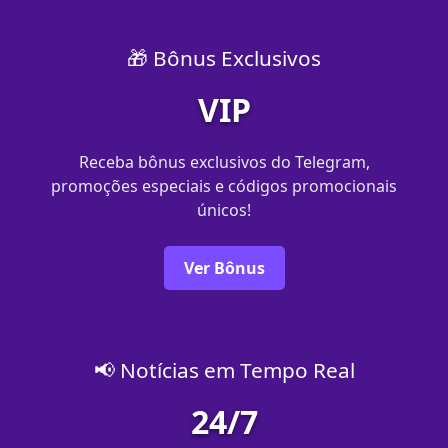
🎁 Bônus Exclusivos
VIP
Receba bônus exclusivos do Telegram,
promoções especiais e códigos promocionais
únicos!
Ver Bônus
📢 Notícias em Tempo Real
24/7