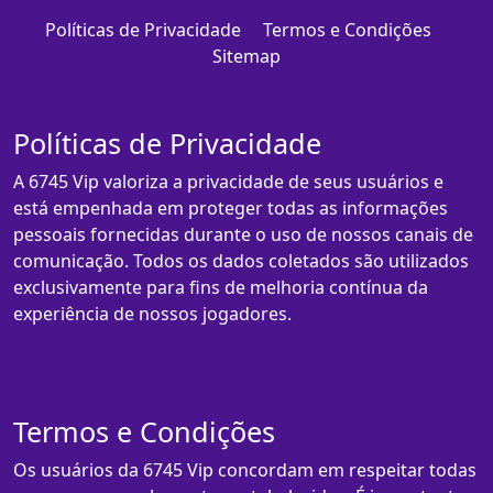
Políticas de Privacidade
Termos e Condições
Sitemap
Políticas de Privacidade
A 6745 Vip valoriza a privacidade de seus usuários e
está empenhada em proteger todas as informações
pessoais fornecidas durante o uso de nossos canais de
comunicação. Todos os dados coletados são utilizados
exclusivamente para fins de melhoria contínua da
experiência de nossos jogadores.
Termos e Condições
Os usuários da 6745 Vip concordam em respeitar todas