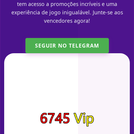
tem acesso a promoções incríveis e uma
experiência de jogo inigualável. Junte-se aos
vencedores agora!
SEGUIR NO TELEGRAM