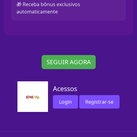
🎁 Receba bônus exclusivos
automaticamente
SEGUIR AGORA
Acessos
Login
Registrar-se