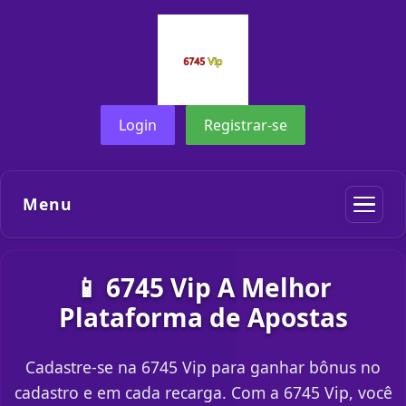
Login
Registrar-se
Menu
📱 6745 Vip A Melhor
Plataforma de Apostas
Cadastre-se na 6745 Vip para ganhar bônus no
cadastro e em cada recarga. Com a 6745 Vip, você