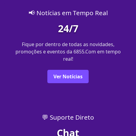
📢 Notícias em Tempo Real
24/7
Fique por dentro de todas as novidades,
promoções e eventos da 6855.Com em tempo
real!
Ver Notícias
💬 Suporte Direto
Chat