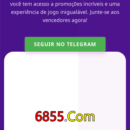
você tem acesso a promoções incríveis e uma
experiência de jogo inigualável. Junte-se aos
vencedores agora!
SEGUIR NO TELEGRAM