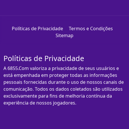
Políticas de Privacidade
Termos e Condições
Sitemap
Políticas de Privacidade
A 6855.Com valoriza a privacidade de seus usuários e
está empenhada em proteger todas as informações
pessoais fornecidas durante o uso de nossos canais de
comunicação. Todos os dados coletados são utilizados
exclusivamente para fins de melhoria contínua da
experiência de nossos jogadores.