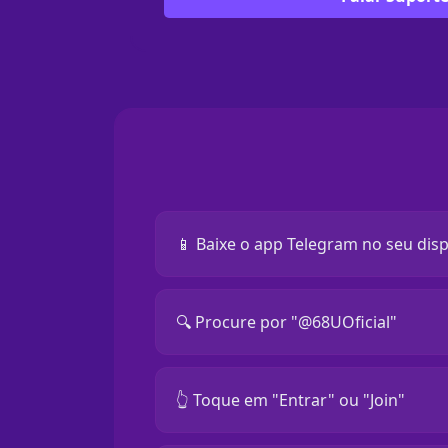
📱 Baixe o app Telegram no seu disp
🔍 Procure por "@68UOficial"
👆 Toque em "Entrar" ou "Join"