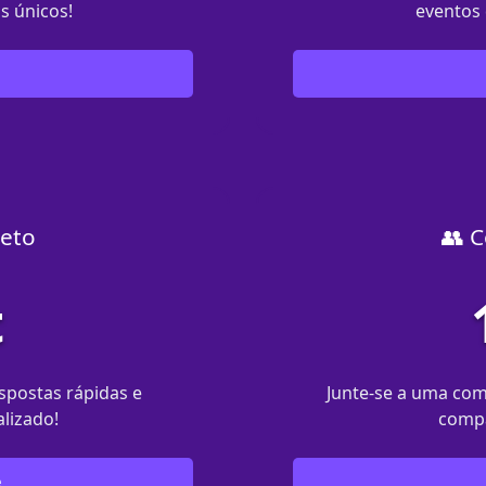
s únicos!
eventos
reto
👥 
t
espostas rápidas e
Junte-se a uma com
lizado!
compa
e