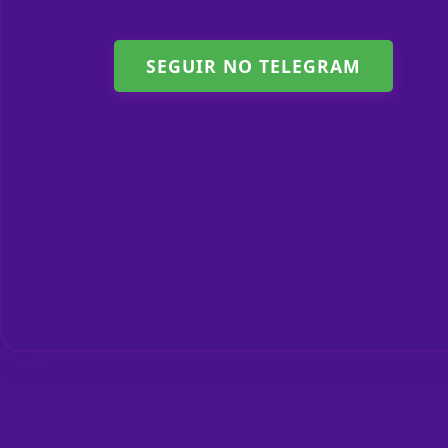
SEGUIR NO TELEGRAM