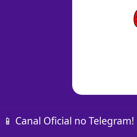
📱 Canal Oficial no Telegram!