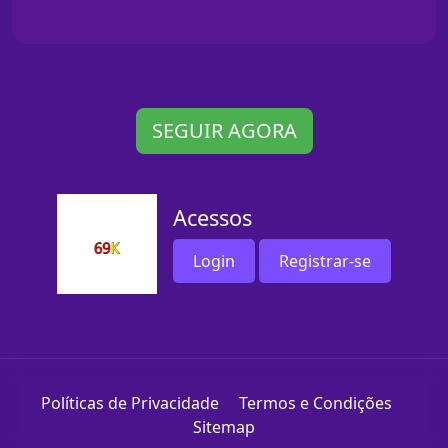
SEGUIR AGORA
Acessos
Login
Registrar-se
Políticas de Privacidade
Termos e Condições
Sitemap