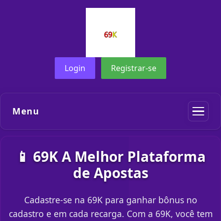
Login
Registrar-se
Menu
📱 69K A Melhor Plataforma
de Apostas
Cadastre-se na 69K para ganhar bônus no
cadastro e em cada recarga. Com a 69K, você tem