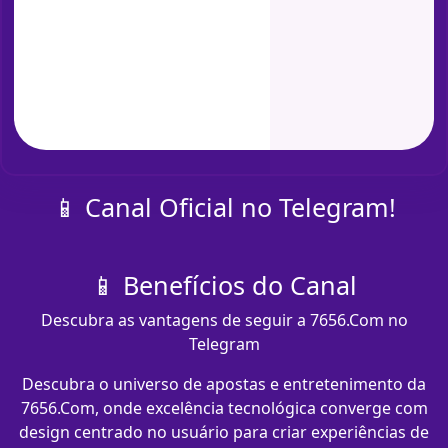
📱 Canal Oficial no Telegram!
📱 Benefícios do Canal
Descubra as vantagens de seguir a 7656.Com no
Telegram
Descubra o universo de apostas e entretenimento da
7656.Com, onde excelência tecnológica converge com
design centrado no usuário para criar experiências de