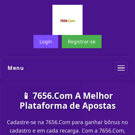
Login
Registrar-se
Menu
📱 7656.Com A Melhor
Plataforma de Apostas
Cadastre-se na 7656.Com para ganhar bônus no
cadastro e em cada recarga. Com a 7656.Com,