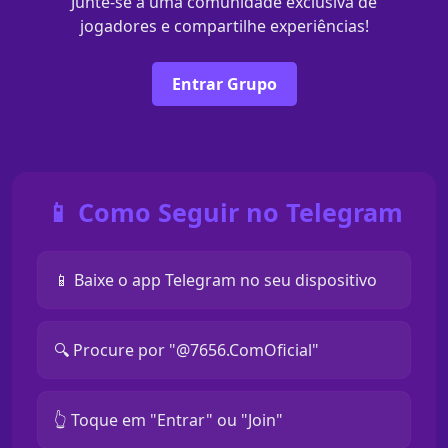
Junte-se a uma comunidade exclusiva de
jogadores e compartilhe experiências!
Entrar Grupo
📱 Como Seguir no Telegram
📱 Baixe o app Telegram no seu dispositivo
🔍 Procure por "@7656.ComOficial"
👆 Toque em "Entrar" ou "Join"