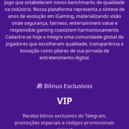
jogo que estabelecem novos benchmarks de qualidade
na indústria. Nossa plataforma representa a síntese de
anos de evolução em iGaming, materializando visão
onde segurança, fairness, entertainment value e
responsible gaming coexistem harmoniosamente.
Cadastre-se hoje e integre uma comunidade global de
jogadores que escolheram qualidade, transparência e
inovação como pilares de sua jornada de
entretenimento digital.
🎁 Bônus Exclusivos
VIP
Receba bônus exclusivos do Telegram,
promoções especiais e códigos promocionais