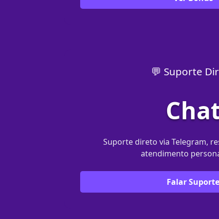
💬 Suporte Di
Cha
Suporte direto via Telegram, r
atendimento persona
Falar Suport