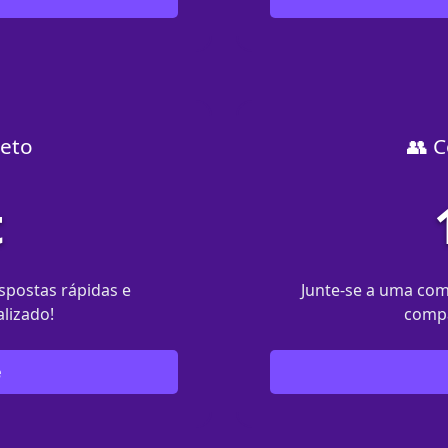
reto
👥 
t
espostas rápidas e
Junte-se a uma com
lizado!
compa
e