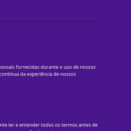
essoais fornecidas durante o uso de nossos
 contínua da experiência de nossos
nte ler e entender todos os termos antes de