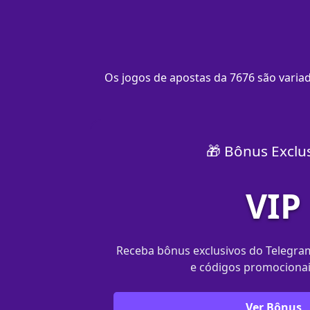
Os jogos de apostas da 7676 são varia
🎁 Bônus Exclu
VIP
Receba bônus exclusivos do Telegra
e códigos promocionai
Ver Bônus