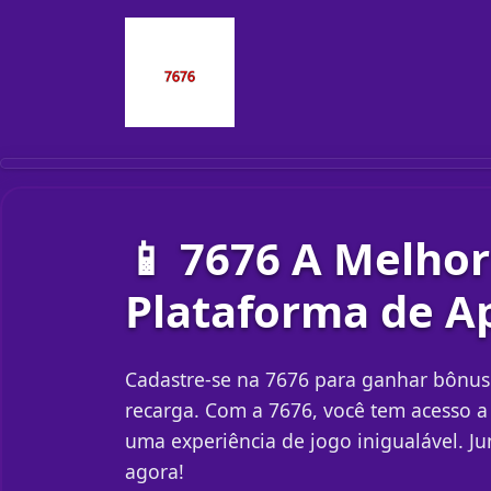
📱 7676 A Melhor
Plataforma de A
Cadastre-se na 7676 para ganhar bônus
recarga. Com a 7676, você tem acesso a
uma experiência de jogo inigualável. J
agora!