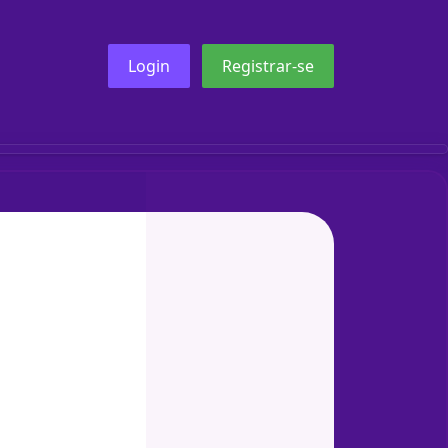
Login
Registrar-se