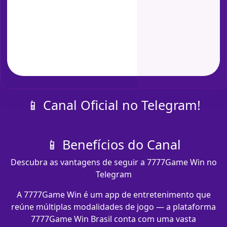
📱 Canal Oficial no Telegram!
📱 Benefícios do Canal
Descubra as vantagens de seguir a 7777Game Win no
Telegram
A 7777Game Win é um app de entretenimento que
reúne múltiplas modalidades de jogo — a plataforma
7777Game Win Brasil conta com uma vasta