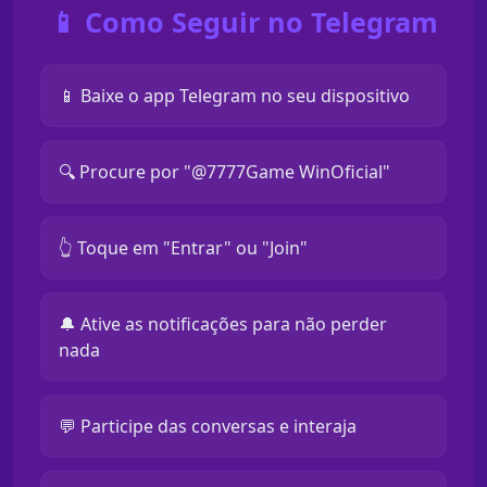
📱 Como Seguir no Telegram
📱 Baixe o app Telegram no seu dispositivo
🔍 Procure por "@7777Game WinOficial"
👆 Toque em "Entrar" ou "Join"
🔔 Ative as notificações para não perder
nada
💬 Participe das conversas e interaja