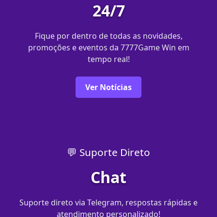
24/7
Fique por dentro de todas as novidades,
promoções e eventos da 7777Game Win em
tempo real!
Ver Notícias
💬 Suporte Direto
Chat
Suporte direto via Telegram, respostas rápidas e
atendimento personalizado!