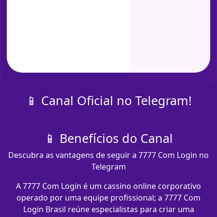
📱 Canal Oficial no Telegram!
📱 Benefícios do Canal
Descubra as vantagens de seguir a 7777 Com Login no
Telegram
A 7777 Com Login é um cassino online corporativo
operado por uma equipe profissional; a 7777 Com
Login Brasil reúne especialistas para criar uma