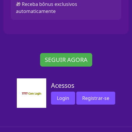
🎁 Receba bônus exclusivos
automaticamente
SEGUIR AGORA
Acessos
Login
Registrar-se