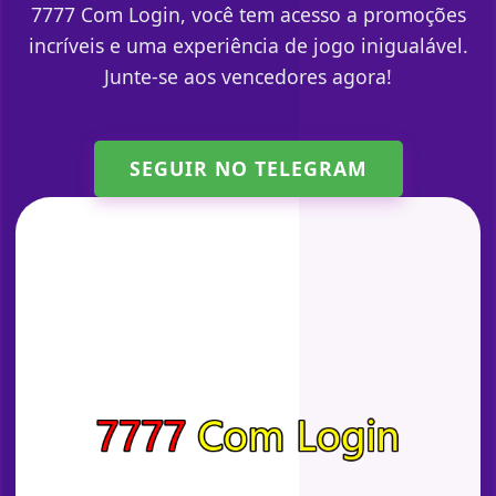
7777 Com Login, você tem acesso a promoções
incríveis e uma experiência de jogo inigualável.
Junte-se aos vencedores agora!
SEGUIR NO TELEGRAM