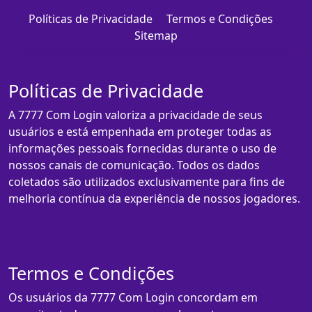
Políticas de Privacidade
Termos e Condições
Sitemap
Políticas de Privacidade
A 7777 Com Login valoriza a privacidade de seus
usuários e está empenhada em proteger todas as
informações pessoais fornecidas durante o uso de
nossos canais de comunicação. Todos os dados
coletados são utilizados exclusivamente para fins de
melhoria contínua da experiência de nossos jogadores.
Termos e Condições
Os usuários da 7777 Com Login concordam em