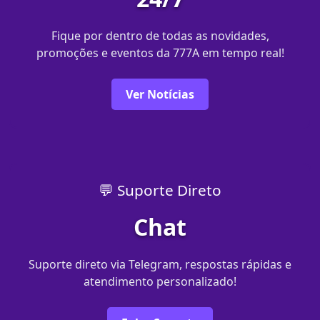
Fique por dentro de todas as novidades,
promoções e eventos da 777A em tempo real!
Ver Notícias
💬 Suporte Direto
Chat
Suporte direto via Telegram, respostas rápidas e
atendimento personalizado!