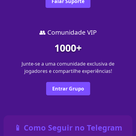
Falar Suporte
👥 Comunidade VIP
1000+
Junte-se a uma comunidade exclusiva de
jogadores e compartilhe experiências!
Entrar Grupo
📱 Como Seguir no Telegram