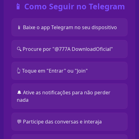
📱 Como Seguir no Telegram
📱 Baixe o app Telegram no seu dispositivo
🔍 Procure por "@777A DownloadOficial"
👆 Toque em "Entrar" ou "Join"
🔔 Ative as notificações para não perder
nada
💬 Participe das conversas e interaja