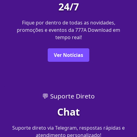
24/7
Fique por dentro de todas as novidades,
promoções e eventos da 777A Download em
tempo real!
Ver Notícias
💬 Suporte Direto
Chat
Suporte direto via Telegram, respostas rápidas e
atendimento personalizado!