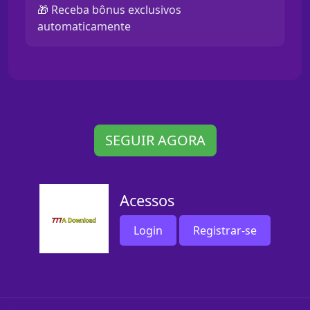
🎁 Receba bônus exclusivos
automaticamente
SEGUIR AGORA
Acessos
Login
Registrar-se