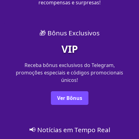
recompensas e surpresas!
🎁 Bônus Exclusivos
VIP
Receba bônus exclusivos do Telegram,
promoções especiais e códigos promocionais
únicos!
Ver Bônus
📢 Notícias em Tempo Real