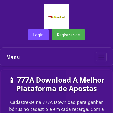
Login
Registrar-se
Menu
📱 777A Download A Melhor
Plataforma de Apostas
Cadastre-se na 777A Download para ganhar
bônus no cadastro e em cada recarga. Com a