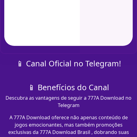
📱 Canal Oficial no Telegram!
📱 Benefícios do Canal
Descubra as vantagens de seguir a 777A Download no
Telegram
A 777A Download oferece não apenas conteúdo de
jogos emocionantes, mas também promoções
exclusivas da 777A Download Brasil , dobrando suas